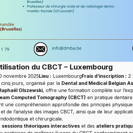
Utilisation du CBCT – Luxembourg
 30 novembre 2025
Lieu :
 Luxembourg
Frais d’inscription :
 2
cinq jours, organisé par la 
Dental and Medical Belgian A
Raphaël Olszewski
, offre une formation complète sur l’expl
eam Computed Tomography (CBCT)
 en pratique dentaire
ont une compréhension approfondie des principes physiques
e et de l’analyse des images CBCT, ainsi que de leur applicati
endodontique et chirurgicale.
 
sessions théoriques interactives
 et des 
ateliers pratiq