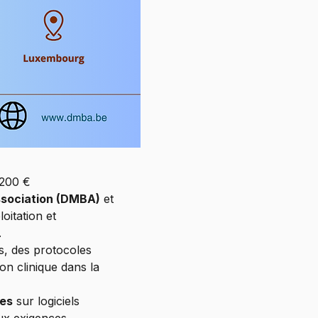
 200 €
ssociation (DMBA)
 et 
oitation et 
.
, des protocoles 
on clinique dans la 
ues
 sur logiciels 