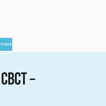
-nous
 CBCT –