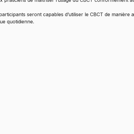
ux praticiens de maîtriser l’usage du CBCT conformément a
 participants seront capables d’utiliser le CBCT de manière 
ue quotidienne.