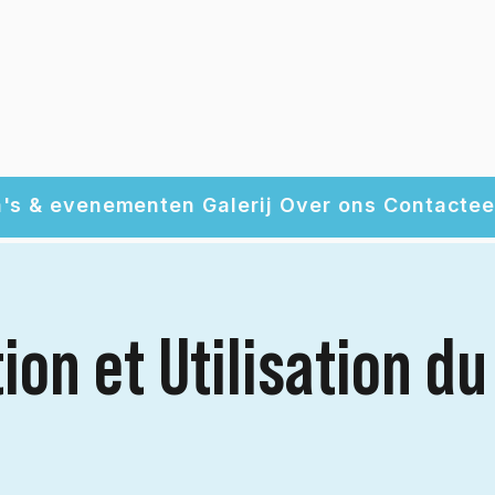
's & evenementen
Galerij
Over ons
Contactee
ion et Utilisation d