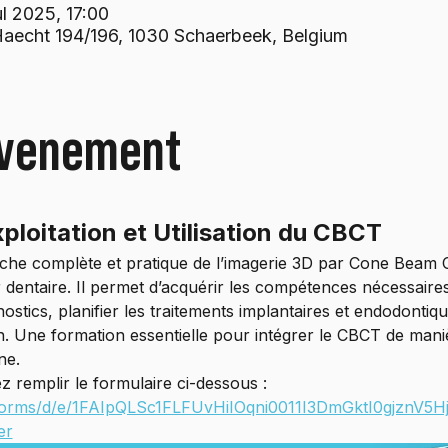
ul 2025, 17:00
aecht 194/196, 1030 Schaerbeek, Belgium
evenement
ploitation et Utilisation du CBCT
che complète et pratique de l’imagerie 3D par Cone Beam 
 dentaire. Il permet d’acquérir les compétences nécessaires
nostics, planifier les traitements implantaires et endodontiqu
. Une formation essentielle pour intégrer le CBCT de maniè
ne.
ez remplir le formulaire ci-dessous : 
/forms/d/e/1FAIpQLSc1FLFUvHiIOqni0011I3DmGktI0gjznV5
er