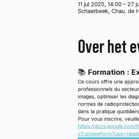
11 jul 2025, 14:00 – 27 j
Schaerbeek, Chau. de H
Over het 
📚 
Formation : Ex
Ce cours offre une appro
professionnels du secteur
images, optimiser les diag
normes de radioprotection
dans la pratique quotidien
Pour vous inscrire, veuill
https://docs.google.com
v7_g/viewform?usp=head