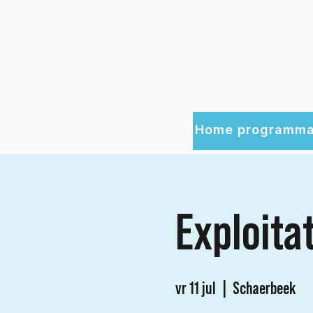
Home
programma
Exploitat
vr 11 jul
  |  
Schaerbeek