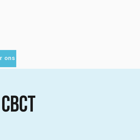
r ons
u CBCT