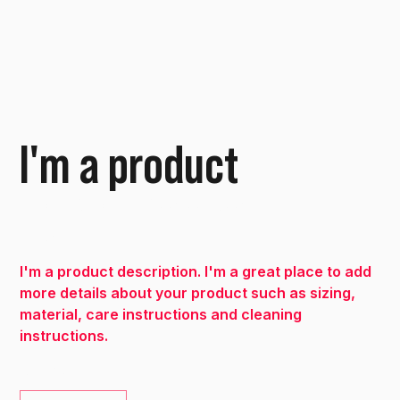
I'm a product
Productcode
Productcode:
126351351935
126351351935
Prijs
€ 45,00
I'm a product description. I'm a great place to add
more details about your product such as sizing,
material, care instructions and cleaning
instructions.
Aantal