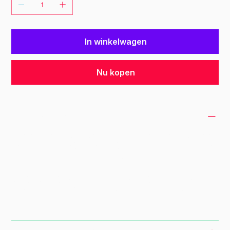
In winkelwagen
Nu kopen
PRODUCT INFO
I'm a product detail. I'm a great place to add
more information about your product such as
sizing, material, care and cleaning
instructions. This is also a great space to
write what makes this product special and
how your customers can benefit from this
item.