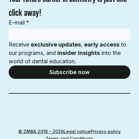
click away!
E-mail
*
Receive 
exclusive updates
, 
early access
 to 
our programs, and 
insider insights
 into the 
world of dental education.
Subscribe now
© DMBA 2018 – 2026
Legal notice
Privacy policy
Terms and Conditions